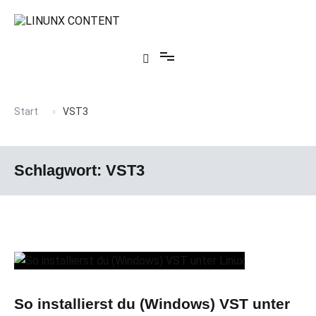
Zum
Inhalt
springen
Text, Audio, Video, Grafik, 3D – Werkzeuge für Kreative mit Linux
Linux Content
Start
VST3
Schlagwort:
VST3
So installierst du (Windows) VST unter