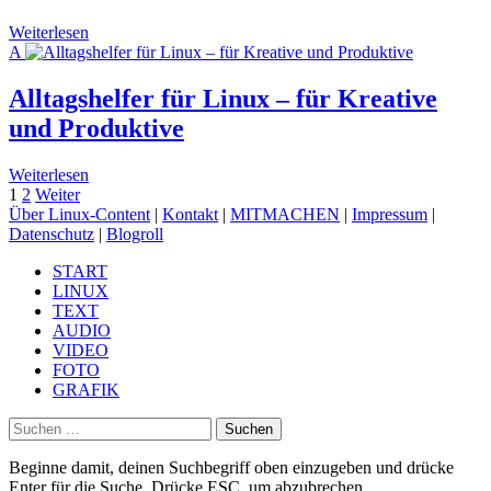
Weiterlesen
A
Alltagshelfer für Linux – für Kreative
und Produktive
Weiterlesen
Beitragsnavigation
Seite
Seite
1
2
Weiter
Über Linux-Content
|
Kontakt
|
MITMACHEN
|
Impressum
|
Datenschutz
|
Blogroll
START
LINUX
TEXT
AUDIO
VIDEO
FOTO
GRAFIK
Suchen
nach:
Beginne damit, deinen Suchbegriff oben einzugeben und drücke
Enter für die Suche. Drücke ESC, um abzubrechen.