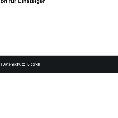
ion für Einsteiger
m
|
Datenschutz
|
Blogroll