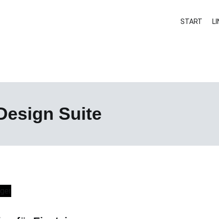
START
L
mit Linux
Design Suite