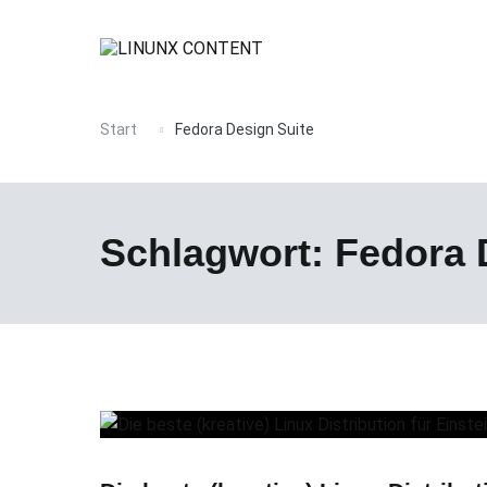
Zum
Inhalt
springen
Text, Audio, Video, Grafik, 3D – Werkzeuge für Kreative 
Linux Content
Start
Fedora Design Suite
Schlagwort:
Fedora 