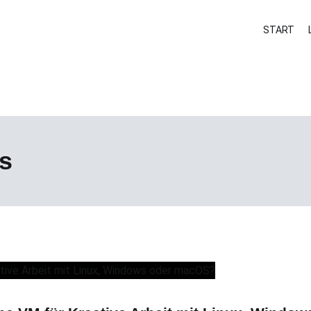
START
mit Linux
s