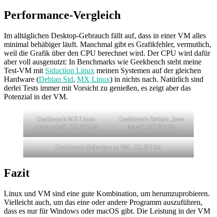
Performance-Vergleich
Im alltäglichen Desktop-Gebrauch fällt auf, dass in einer VM alles
minimal behäbiger läuft. Manchmal gibt es Grafikfehler, vermutlich,
weil die Grafik über den CPU berechnet wird. Der CPU wird dafür
aber voll ausgenutzt: In Benchmarks wie Geekbench steht meine
Test-VM mit
Siduction Linux
meinen Systemen auf der gleichen
Hardware (
Debian Sid
,
MX Linux
) in nichts nach. Natürlich sind
derlei Tests immer mit Vorsicht zu genießen, es zeigt aber das
Potenzial in der VM.
Geekbench MX Linux
Geekbench Debian „bare
„bare metal“, CC-BY-SA
metal“, CC-BY-SA
Geekbench Siduction in VM, CC-BY-SA
Fazit
Linux und VM sind eine gute Kombination, um herumzuprobieren.
Vielleicht auch, um das eine oder andere Programm auszuführen,
dass es nur für Windows oder macOS gibt. Die Leistung in der VM