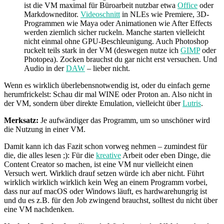
ist die VM maximal für Büroarbeit nutzbar etwa
Office
oder
Markdowneditor.
Videoschnitt
in NLEs wie Premiere, 3D-
Programmen wie Maya oder Animationen wie After Effects
werden ziemlich sicher ruckeln. Manche starten vielleicht
nicht einmal ohne GPU-Beschleunigung. Auch Photoshop
ruckelt teils stark in der VM (deswegen nutze ich
GIMP
oder
Photopea). Zocken brauchst du gar nicht erst versuchen. Und
Audio in der
DAW
– lieber nicht.
Wenn es wirklich überlebensnotwendig ist, oder du einfach gerne
herumfrickelst: Schau dir mal WINE oder Proton an. Also nicht in
der VM, sondern über direkte Emulation, vielleicht über
Lutris
.
Merksatz:
Je aufwändiger das Programm, um so unschöner wird
die Nutzung in einer VM.
Damit kann ich das Fazit schon vorweg nehmen – zumindest für
die, die alles lesen ;): Für die
kreative
Arbeit oder eben Dinge, die
Content Creator so machen, ist eine VM nur vielleicht einen
Versuch wert. Wirklich drauf setzen würde ich aber nicht. Führt
wirklich wirklich wirklich kein Weg an einem Programm vorbei,
dass nur auf macOS oder Windows läuft, es hardwarehungrig ist
und du es z.B. für den Job zwingend brauchst, solltest du nicht über
eine VM nachdenken.