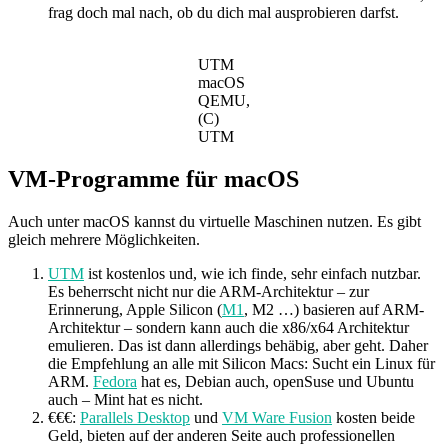
frag doch mal nach, ob du dich mal ausprobieren darfst.
UTM
macOS
QEMU,
(C)
UTM
VM-Programme für macOS
Auch unter macOS kannst du virtuelle Maschinen nutzen. Es gibt
gleich mehrere Möglichkeiten.
UTM
ist kostenlos und, wie ich finde, sehr einfach nutzbar.
Es beherrscht nicht nur die ARM-Architektur – zur
Erinnerung, Apple Silicon (
M1
, M2 …) basieren auf ARM-
Architektur – sondern kann auch die x86/x64 Architektur
emulieren. Das ist dann allerdings behäbig, aber geht. Daher
die Empfehlung an alle mit Silicon Macs: Sucht ein Linux für
ARM.
Fedora
hat es, Debian auch, openSuse und Ubuntu
auch – Mint hat es nicht.
€€€:
Parallels Desktop
und
VM Ware Fusion
kosten beide
Geld, bieten auf der anderen Seite auch professionellen