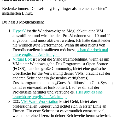
Bedenke immer: Die Leistung ist geringer als in einem „echten“
installierten Linux.
Du hast 3 Möglichkeiten:
HyperV
ist die Windows-eigene Möglichkeit, eine VM
auszuführen und wird bei den Pro-Versionen von 10 und 11
angeboten und muss aktiviert werden. Ich hatte damit leider
nie wirklich gute Performance. Wenn du aber nichts von
Fremdherstellern installieren möchtest,
schau dir doch mal
diese englische Anleitung an
.
Virtual Box
ist wohl die Standardempfehlung, wenn es um
VM unter Windows geht. Das Programm ist Open Source
(FOSS), hat eine große Community, bietet eine grafische
Oberfläche für die Verwaltung deiner VMs, braucht auf der
anderen Seite aber ein (kostenlos verfügbares)
Zusatzprogramm namens „Guest Additions“ im Gast-System,
damit es einwandfrei funktioniert. Lad‘ es dir auf der
Projektseite herunter und versuche es.
Hier gibt es eine
brauchbare, englische Anleitung.
€€€:
VM Ware Workstation
kostet Geld, bietet aber
professionellen Support und richtet sich in erster Linie an
Firmen. Für erste Schritte ist es vermutlich etwas zu viel,
wenn aber eine Lizenz in deiner Reichweite herumschwirrt,