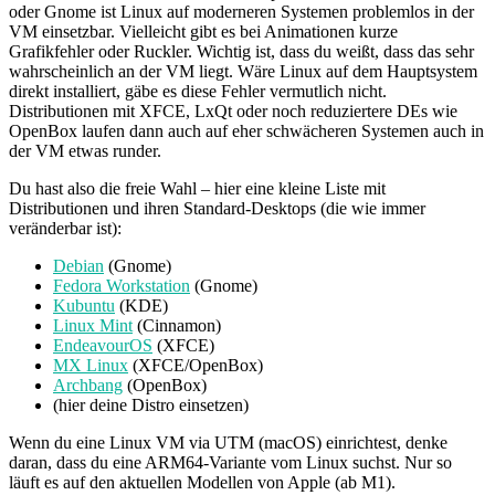
oder Gnome ist Linux auf moderneren Systemen problemlos in der
VM einsetzbar. Vielleicht gibt es bei Animationen kurze
Grafikfehler oder Ruckler. Wichtig ist, dass du weißt, dass das sehr
wahrscheinlich an der VM liegt. Wäre Linux auf dem Hauptsystem
direkt installiert, gäbe es diese Fehler vermutlich nicht.
Distributionen mit XFCE, LxQt oder noch reduziertere DEs wie
OpenBox laufen dann auch auf eher schwächeren Systemen auch in
der VM etwas runder.
Du hast also die freie Wahl – hier eine kleine Liste mit
Distributionen und ihren Standard-Desktops (die wie immer
veränderbar ist):
Debian
(Gnome)
Fedora Workstation
(Gnome)
Kubuntu
(KDE)
Linux Mint
(Cinnamon)
EndeavourOS
(XFCE)
MX Linux
(XFCE/OpenBox)
Archbang
(OpenBox)
(hier deine Distro einsetzen)
Wenn du eine Linux VM via UTM (macOS) einrichtest, denke
daran, dass du eine ARM64-Variante vom Linux suchst. Nur so
läuft es auf den aktuellen Modellen von Apple (ab M1).