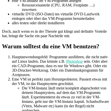
eine VM-Instanz im VM-Programm anlegen
Ressourcenanteile (CPU, RAM, Festplatte …)
zuweisen
virtuelle DVD (ISO-Datei) ins virtuelle DVD-Laufwerk
einlegen oder über das VM-Programm herunterladen
alles testen oder direkt installieren
Doch, auch wenn es in der Theorie gut klingt und definitiv Vorteile
hat, bringt die Sache ein paar Nachteile mit.
Warum solltest du eine VM benutzen?
Hauptanwendungsfeld: Programme ausführen, die nicht nativ
auf Linux laufen. Das könnte z.B.
Photoshop
sein. Oder aber
ein CAD-Programm, dass es nur für Windows gibt. Oder ein
3D-Drucker-Werkzeug. Oder ein Datenbankprogramm für
Arztpraxen.
Eine VM ist perfekt zum Herumprobieren. Passiert etwas mit
der VM, ist das Hauptsystem geschützt.
Die VM-Instanz läuft meist komplett abgeschottet von
deinem Hauptsystem, auf dem das VM-Programm
läuft. Experimentierst du etwas zu viel in der VM-
Instanz, geht nur die VM-Instanz kaputt. Schadsoftware
(Viren, Malware etc) kann (in der Regel) nicht
ausbrechen.