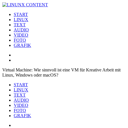
Zum
Inhalt
Linux Content
Text, Audio, Video, Grafik, 3D – Werkzeuge für Kreative mit Linux
START
springen
LINUX
TEXT
AUDIO
VIDEO
FOTO
GRAFIK
Virtual Machine: Wie sinnvoll ist eine VM für Kreative Arbeit mit
Linux, Windows oder macOS?
START
LINUX
TEXT
AUDIO
VIDEO
FOTO
GRAFIK