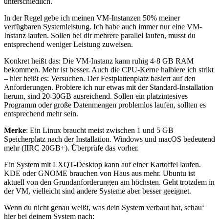
unterschiedlich.
In der Regel gebe ich meinen VM-Instanzen 50% meiner
verfügbaren Systemleistung. Ich habe auch immer nur eine VM-
Instanz laufen. Sollen bei dir mehrere parallel laufen, musst du
entsprechend weniger Leistung zuweisen.
Konkret heißt das: Die VM-Instanz kann ruhig 4-8 GB RAM
bekommen. Mehr ist besser. Auch die CPU-Kerne halbiere ich strikt
– hier heißt es: Versuchen. Der Festplattenplatz basiert auf den
Anforderungen. Probiere ich nur etwas mit der Standard-Installation
herum, sind 20-30GB ausreichend. Sollen ein platzintesives
Programm oder große Datenmengen problemlos laufen, sollten es
entsprechend mehr sein.
Merke
: Ein Linux braucht meist zwischen 1 und 5 GB
Speicherplatz nach der Installation. Windows und macOS bedeutend
mehr (IIRC 20GB+). Überprüfe das vorher.
Ein System mit LXQT-Desktop kann auf einer Kartoffel laufen.
KDE oder GNOME brauchen von Haus aus mehr. Ubuntu ist
aktuell von den Grundanforderungen am höchsten. Geht trotzdem in
der VM, vielleicht sind andere Systeme aber besser geeignet.
Wenn du nicht genau weißt, was dein System verbaut hat, schau‘
hier bei deinem System nach: