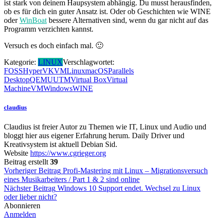
ist stark von deinem Haupsystem abhängig. Du musst herausfinden,
ob es für dich ein guter Ansatz ist. Oder ob Geschichten wie WINE
oder
WinBoat
bessere Alternativen sind, wenn du gar nicht auf das
Programm verzichten kannst.
Versuch es doch einfach mal. 🙂
Kategorie:
LINUX
Verschlagwortet:
FOSS
HyperV
KVM
Linux
macOS
Parallels
Desktop
QEMU
UTM
Virtual Box
Virtual
Machine
VM
Windows
WINE
claudius
Claudius ist freier Autor zu Themen wie IT, Linux und Audio und
bloggt hier aus eigener Erfahrung herum. Daily Driver und
Kreativsystem ist aktuell Debian Sid.
Website
https://www.cgrieger.org
Beitrag erstellt
39
Beitragsnavigation
Vorheriger Beitrag
Profi-Mastering mit Linux – Migrationsversuch
eines Musikarbeiters / Part 1 & 2 sind online
Nächster Beitrag
Windows 10 Support endet. Wechsel zu Linux
oder lieber nicht?
Abonnieren
Anmelden