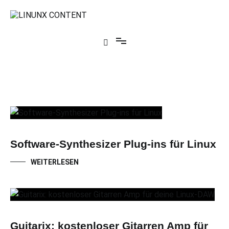
Zum
Inhalt
springen
Linux Content
Text, Audio, Video, Grafik, 3D – Werkzeuge für Kreative mit Linux
Software-Synthesizer Plug-ins für Linux
WEITERLESEN
Guitarix: kostenloser Gitarren Amp für