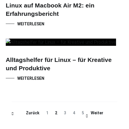
Linux auf Macbook Air M2: ein
Erfahrungsbericht
WEITERLESEN
Alltagshelfer für Linux – für Kreative
und Produktive
WEITERLESEN
Beitragsnavigation
Seite
Seite
Seite
Seite
Seite
Zurück
1
2
3
4
5
Weiter